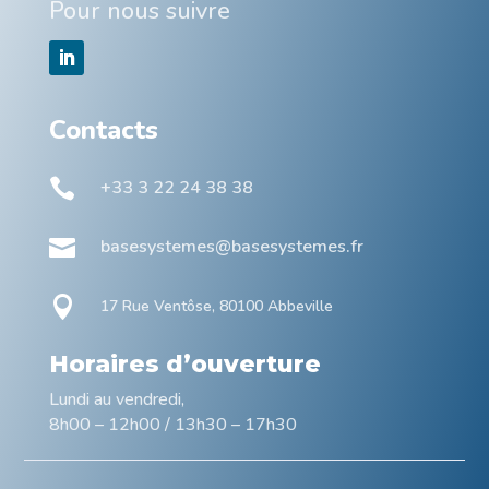
Pour nous suivre
Contacts

+33 3 22 24 38 38

basesystemes@basesystemes.fr

17 Rue Ventôse, 80100 Abbeville
Horaires d’ouverture
Lundi au vendredi,
8h00 – 12h00 / 13h30 – 17h30