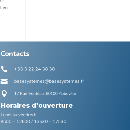
n et
chers
Contacts

+33 3 22 24 38 38

basesystemes@basesystemes.fr

17 Rue Ventôse, 80100 Abbeville
Horaires d’ouverture
Lundi au vendredi,
8h00 – 12h00 / 13h30 – 17h30