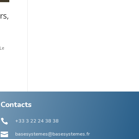
rs,
 Le
Contacts

+33 3 22 24 38 38

basesystemes@basesystemes.fr