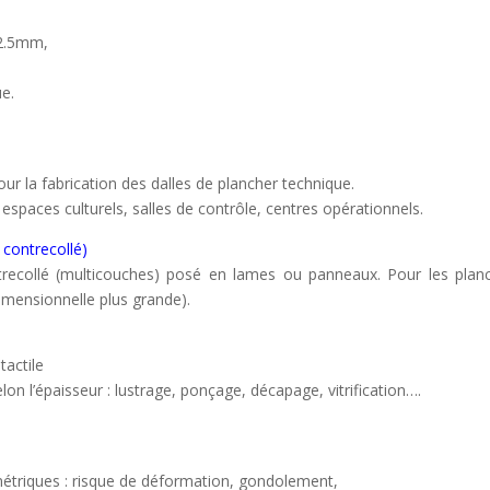
 2.5mm,
ue.
r la fabrication des dalles de plancher technique.
spaces culturels, salles de contrôle, centres opérationnels.
 contrecollé)
recollé (multicouches) posé en lames ou panneaux. Pour les plan
 dimensionnelle plus grande).
tactile
elon l’épaisseur : lustrage, ponçage, décapage, vitrification….
rométriques : risque de déformation, gondolement,