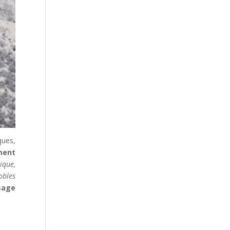
ques,
ment
ique,
obles
sage