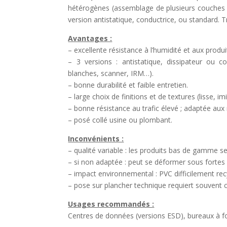
hétérogènes (assemblage de plusieurs couches d
version antistatique, conductrice, ou standard. Tr
Avantages :
– excellente résistance à l’humidité et aux produ
– 3 versions : antistatique, dissipateur ou c
blanches, scanner, IRM…).
– bonne durabilité et faible entretien.
– large choix de finitions et de textures (lisse, im
– bonne résistance au trafic élevé ; adaptée aux 
– posé collé usine ou plombant.
Inconvénients :
– qualité variable : les produits bas de gamme se 
– si non adaptée : peut se déformer sous fortes
– impact environnemental : PVC difficilement recy
– pose sur plancher technique requiert souvent 
Usages recommandés :
Centres de données (versions ESD), bureaux à for