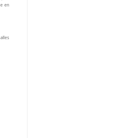
te en
alles