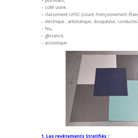
– plombant,
– collé usine,
– classement UPEC (Usure Poinçonnement Étanc
– électrique : antistatique, dissipateur, conducteu
– feu,
– glissance,
– acoustique.
1. Les revêtements Stratifiés :