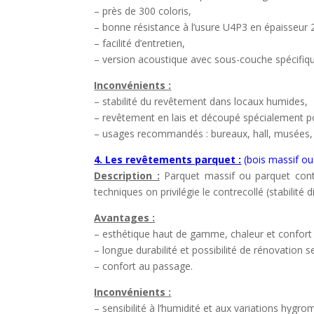
– près de 300 coloris,
– bonne résistance à l’usure U4P3 en épaisseur
– facilité d’entretien,
– version acoustique avec sous-couche spécifiq
Inconvénients :
– stabilité du revêtement dans locaux humides,
– revêtement en lais et découpé spécialement pou
– usages recommandés : bureaux, hall, musées, e
4. Les revêtements parquet :
(bois massif ou
Description :
Parquet massif ou parquet cont
techniques on privilégie le contrecollé (stabilité
Avantages :
– esthétique haut de gamme, chaleur et confort 
– longue durabilité et possibilité de rénovation s
– confort au passage.
Inconvénients :
– sensibilité à l’humidité et aux variations hyg