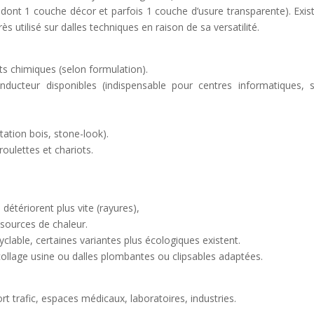
ont 1 couche décor et parfois 1 couche d’usure transparente). Exis
ès utilisé sur dalles techniques en raison de sa versatilité.
its chimiques (selon formulation).
onducteur disponibles (indispensable pour centres informatiques, s
itation bois, stone-look).
roulettes et chariots.
détériorent plus vite (rayures),
 sources de chaleur.
clable, certaines variantes plus écologiques existent.
collage usine ou dalles plombantes ou clipsables adaptées.
t trafic, espaces médicaux, laboratoires, industries.