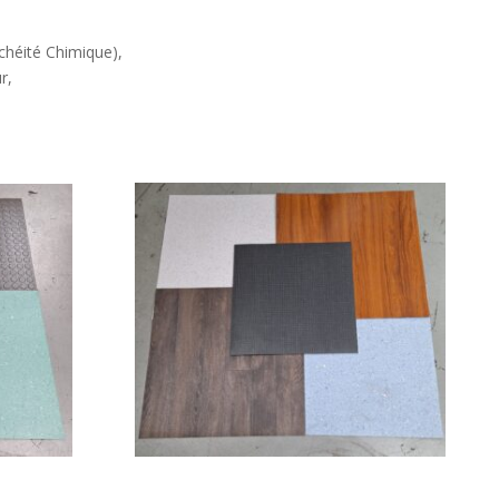
héité Chimique),
r,