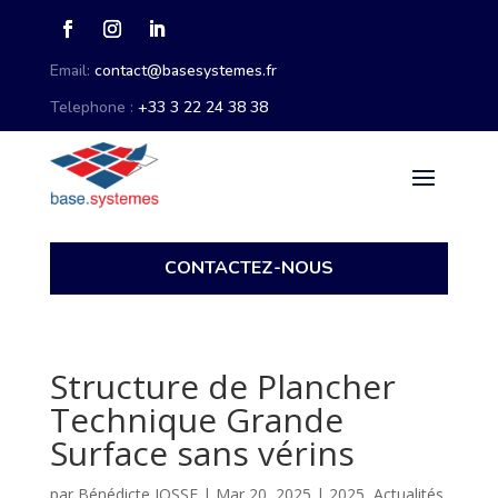
Email:
contact@basesystemes.fr
Telephone :
+33 3 22 24 38 38
CONTACTEZ-NOUS
Structure de Plancher
Technique Grande
Surface sans vérins
par
Bénédicte JOSSE
|
Mar 20, 2025
|
2025
,
Actualités